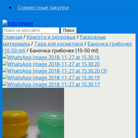
Совместные закупки
Главная
/
Красота и здоровье
/
Расходные
материалы
/
Тара для косметики
/
Баночка-грибочек
(10-50 ml)
/ Баночка-грибочек (10-50 ml)