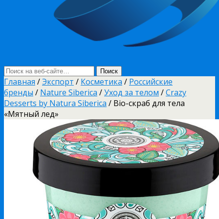
Главная
/
Экспорт
/
Косметика
/
Российские
бренды
/
Nature Siberica
/
Уход за телом
/
Crazy
Desserts by Natura Siberica
/ Bio-скраб для тела
«Мятный лед»