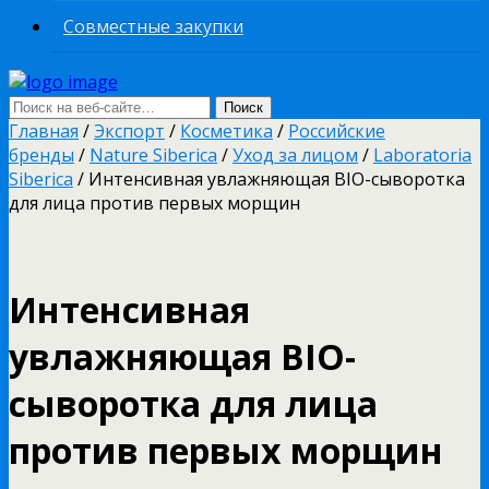
Совместные закупки
Главная
/
Экспорт
/
Косметика
/
Российские
бренды
/
Nature Siberica
/
Уход за лицом
/
Laboratoria
Siberica
/ Интенсивная увлажняющая BIO-сыворотка
для лица против первых морщин
Интенсивная
увлажняющая BIO-
сыворотка для лица
против первых морщин