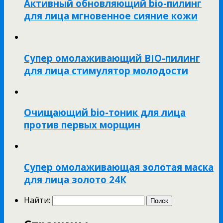
Активный обновляющий bio-пилинг
для лица мгновенное сияние кожи
Супер омолаживающий BIO-пилинг
для лица стимулятор молодости
Очищающий bio-тоник для лица
против первых морщин
Супер омолаживающая золотая маска
для лица золото 24К
Найти: