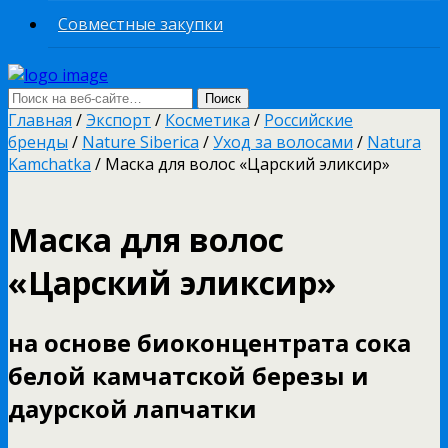
Совместные закупки
Главная
/
Экспорт
/
Косметика
/
Российские
бренды
/
Nature Siberica
/
Уход за волосами
/
Natura
Kamchatka
/ Маска для волос «Царский эликсир»
Маска для волос
«Царский эликсир»
на основе биоконцентрата сока
белой камчатской березы и
даурской лапчатки