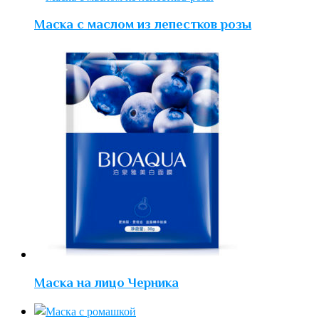
Маска с маслом из лепестков розы
Маска на лицо Черника