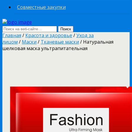
Совместные закупки
Главная
/
Красота и здоровье
/
Уход за
лицом
/
Маски
/
Тканевые маски
/ Натуральная
шелковая маска ультрапитательная