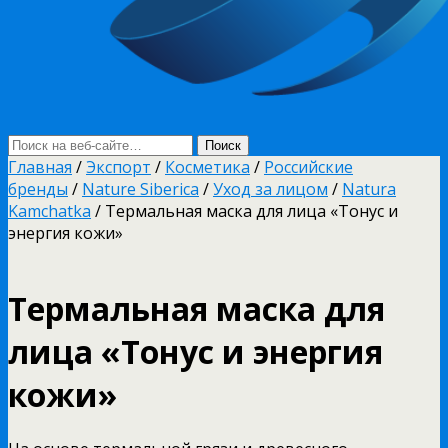
Главная
/
Экспорт
/
Косметика
/
Российские
бренды
/
Nature Siberica
/
Уход за лицом
/
Natura
Kamchatka
/ Термальная маска для лица «Тонус и
энергия кожи»
Термальная маска для
лица «Тонус и энергия
кожи»