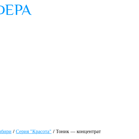
ибири
/
Серия "Красота"
/ Тоник — концентрат