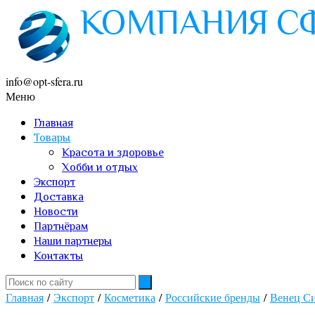
info@opt-sfera.ru
Меню
Главная
Товары
Красота и здоровье
Хобби и отдых
Экспорт
Доставка
Новости
Партнёрам
Наши партнеры
Контакты
Главная
/
Экспорт
/
Косметика
/
Российские бренды
/
Венец С