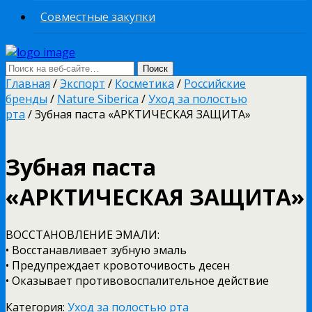
Совместные закупки
Главная
/
Экспорт
/
Косметика
/
Российские
бренды
/
Nature Siberica
/
Уход за полостью
рта
/ Зубная паста «АРКТИЧЕСКАЯ ЗАЩИТА»
Зубная паста
«АРКТИЧЕСКАЯ ЗАЩИТА»
ВОССТАНОВЛЕНИЕ ЭМАЛИ:
• Восстанавливает зубную эмаль
• Предупреждает кровоточивость десен
• Оказывает противовоспалительное действие
Категория:
Уход за полостью рта