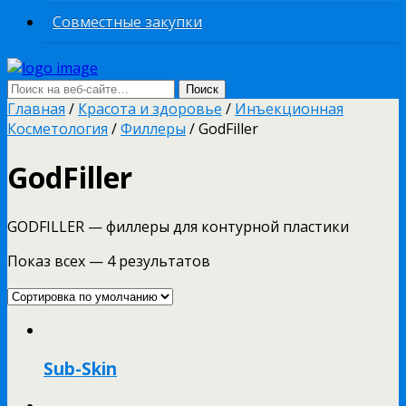
Совместные закупки
Главная
/
Красота и здоровье
/
Инъекционная
Косметология
/
Филлеры
/ GodFiller
GodFiller
GODFILLER — филлеры для контурной пластики
Показ всех — 4 результатов
Sub-Skin