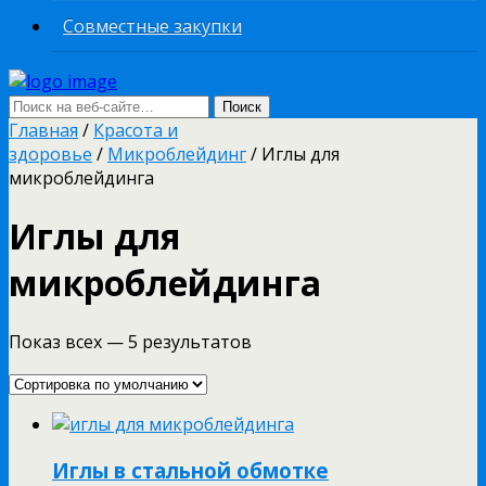
Совместные закупки
Главная
/
Красота и
здоровье
/
Микроблейдинг
/ Иглы для
микроблейдинга
Иглы для
микроблейдинга
Показ всех — 5 результатов
Иглы в стальной обмотке