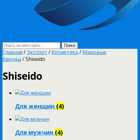
Главная
/
Экспорт
/
Косметика
/
Мировые
бренды
/ Shiseido
Shiseido
Для женщин
(4)
Для мужчин
(4)