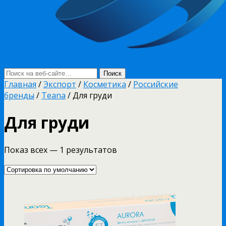
Главная
/
Экспорт
/
Косметика
/
Российские
бренды
/
Teana
/ Для груди
Для груди
Показ всех — 1 результатов