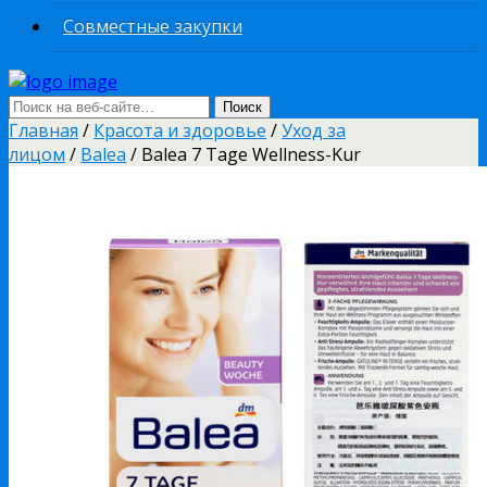
Совместные закупки
Главная
/
Красота и здоровье
/
Уход за
лицом
/
Balea
/ Balea 7 Tage Wellness-Kur