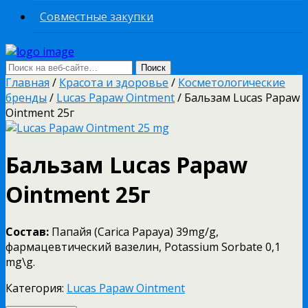
Совместные закупки
Главная
/
Красота и здоровье
/
Косметологические
бренды
/
Lucas Papaw Ointment
/ Бальзам Lucas Papaw
Ointment 25г
Бальзам Lucas Papaw
Ointment 25г
Состав:
Папайя (Carica Papaya) 39mg/g,
фармацевтический вазелин, Potassium Sorbate 0,1
mg\g.
Категория:
Lucas Papaw Ointment