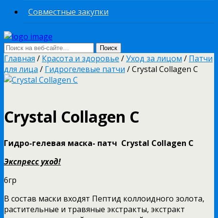
Совместные закупки
Главная
/
Красота и здоровье
/
Уход за лицом
/
Патчи
для лица
/
Гидрогелевые патчи
/ Crystal Collagen C
Crystal Collagen C
Гидро-гелевая маска- патч
Crystal
Collagen
C
Экспресс уход!
6гр
В состав маски входят Пептид коллоидного золота,
растительные и травяные экстракты, экстракт