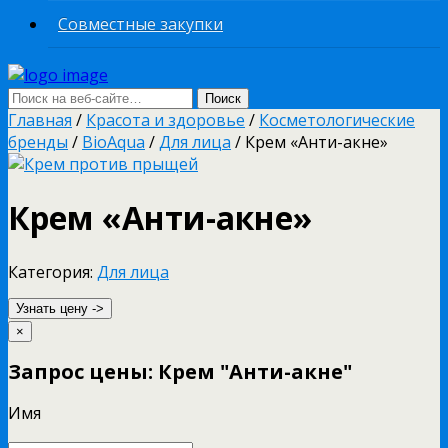
Совместные закупки
Главная
/
Красота и здоровье
/
Косметологические
бренды
/
BioAqua
/
Для лица
/ Крем «Анти-акне»
Крем «Анти-акне»
Категория:
Для лица
Узнать цену ->
×
Запрос цены: Крем "Анти-акне"
Имя