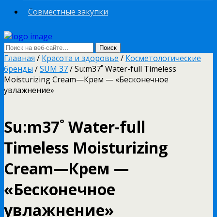
Совместные закупки
Главная
/
Красота и здоровье
/
Косметологические
бренды
/
SUM 37
/ Su:m37˚ Water-full Timeless
Moisturizing Cream—Крем — «Бесконечное
увлажнение»
Su:m37˚ Water-full
Timeless Moisturizing
Cream—Крем —
«Бесконечное
увлажнение»