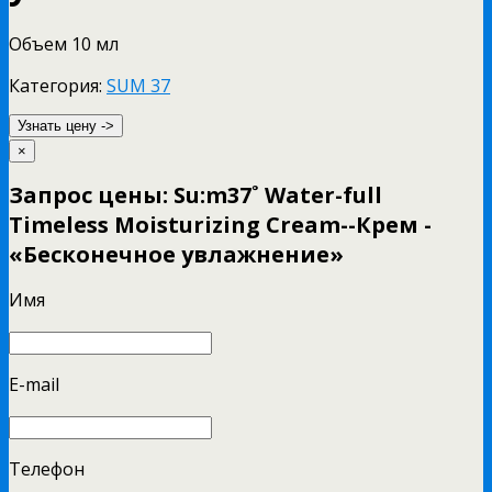
Объем 10 мл
Категория:
SUM 37
Узнать цену ->
×
Запрос цены: Su:m37˚ Water-full
Timeless Moisturizing Cream--Крем -
«Бесконечное увлажнение»
Имя
E-mail
Телефон