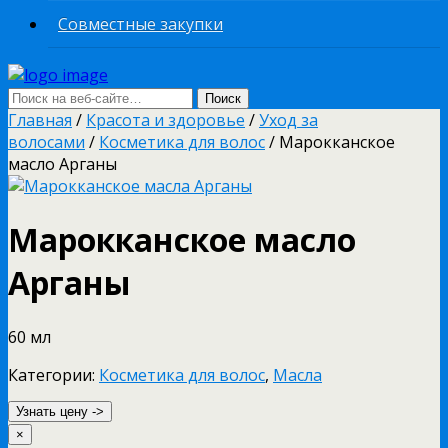
Совместные закупки
Главная
/
Красота и здоровье
/
Уход за
волосами
/
Косметика для волос
/ Марокканское
масло Арганы
Марокканское масло
Арганы
60 мл
Категории:
Косметика для волос
,
Масла
Узнать цену ->
×