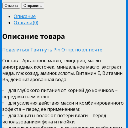
Отмена
Отправить
Описание
Отзывы (0)
Описание товара
Поделиться
Твитнуть
Pin
Отпр. по эл. почте
Состав: Аргановое масло, глицерин, масло
виноградных косточек, миндальное масло, экстракт
меда, глюкозид, аминокислоты, Витамин Е, Витамин
В5, деионизированная вода
• для глубокого питания от корней до кончиков –
перед мытьем волос;
• для усиления действия маски и комбинированного
эффекта – перед ее применением;
• для защиты волос от потери влаги – перед
использованием фена и плойки;
• для сияющего блеска – в сочетании со стайлингом