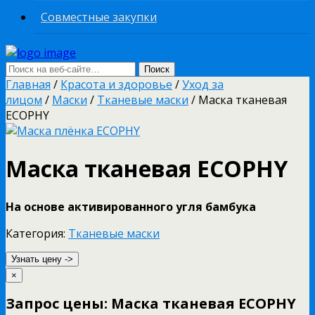
Совместные закупки
Главная
/
Красота и здоровье
/
Уход за
лицом
/
Маски
/
Тканевые маски
/ Маска тканевая
ECOPHY
Маска тканевая ECOPHY
На основе активированного угля бамбука
Категория:
Тканевые маски
Узнать цену ->
×
Запрос цены: Маска тканевая ECOPHY