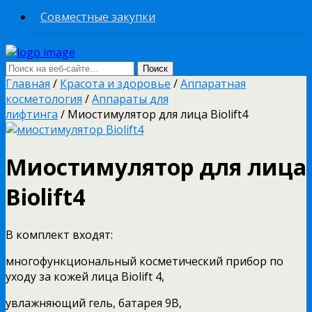
Совместные закупки
Главная
/
Красота и здоровье
/
Аппаратная
косметология
/
Аппараты для
лифтинга
/ Миостимулятор для лица Biolift4
Миостимулятор для лица
Biolift4
В комплект входят:
многофункциональный косметический прибор по
уходу за кожей лица Biolift 4,
увлажняющий гель, батарея 9В,