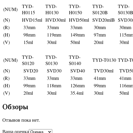
TYD-
TYD-
TYD-
TYD-
TYD-
(NUM)
H0115
H0130
H0150
S0120B
S0130
(N)
HVD15ml
HVD30ml
HVD50ml
SVD20mlB
SVD30
(R)
33mm
33mm
33mm
30mm
30mm
(H)
98mm
119mm
149mm
97mm
115m
(V)
15ml
30ml
50ml
20ml
30ml
TYD-
TYD-
TYD-
(NUM)
TYD-T0130
TYD-T
S0120
S0130
S0140
(N)
SVD20
SVD30
SVD40
TVD30ml
TVD50
(R)
33mm
33mm
33mm
41mm
41mm
(H)
99mm
118mm
126mm
99mm
116m
(V)
20ml
30ml
35.4ml
30ml
50ml
Обзоры
Отзывов пока нет.
Ваша оценка