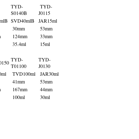
TYD-
TYD-
B
S0140B
J0115
mlB
SVD40mlB
JAR15ml
30mm
53mm
m
124mm
33mm
35.4ml
15ml
TYD-
TYD-
0150
T01100
J0130
ml
TVD100ml
JAR30ml
41mm
53mm
m
167mm
44mm
100ml
30ml