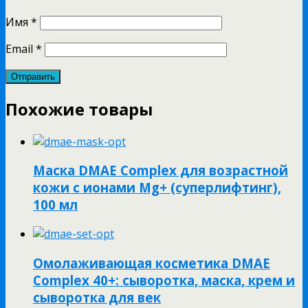
Имя
*
Email
*
Похожие товары
Маска DMAE Complex для возрастной
кожи с ионами Mg+ (суперлифтинг),
100 мл
Омолаживающая косметика DMAE
Complex 40+: сыворотка, маска, крем и
сыворотка для век