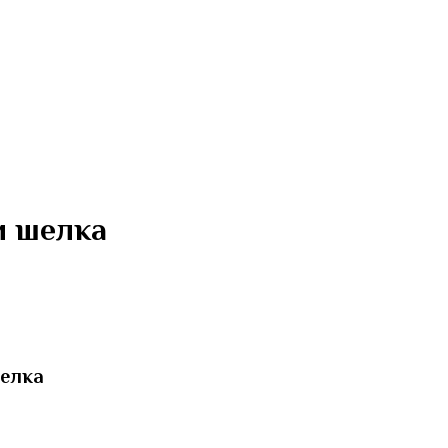
и шелка
шелка