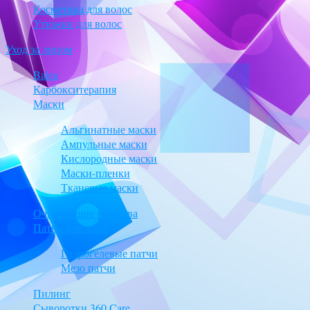
Косметика для волос
Утюжки для волос
Уход за лицом
Balea
Карбокситерапия
Маски
Альгинатные маски
Ампульные маски
Кислородные маски
Маски-пленки
Тканевые маски
Очищающие средства
Патчи для лица
Гидрогелевые патчи
Мезо патчи
Пилинг
Сыворотки 360 Care