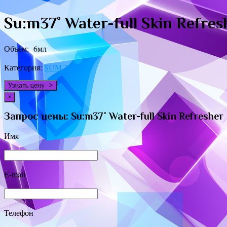
Su:m37˚ Water-full Skin Refres
Объём: 6мл
Категория:
SUM 37
Узнать цену ->
×
Запрос цены: Su:m37˚ Water-full Skin Refresher
Имя
E-mail
Телефон