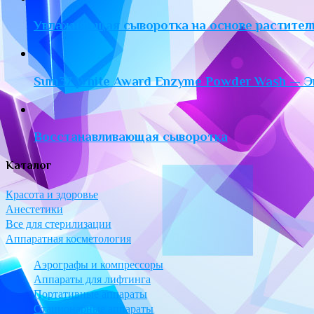
Увлажняющая сыворотка на основе растител
Sum37 White Award Enzyme Powder Wash — Э
Восстанавливающая сыворотка
Каталог
Красота и здоровье
Анестетики
Все для стерилизации
Аппаратная косметология
Аэрографы и компрессоры
Аппараты для лифтинга
Портативные аппараты
Стационарные аппараты