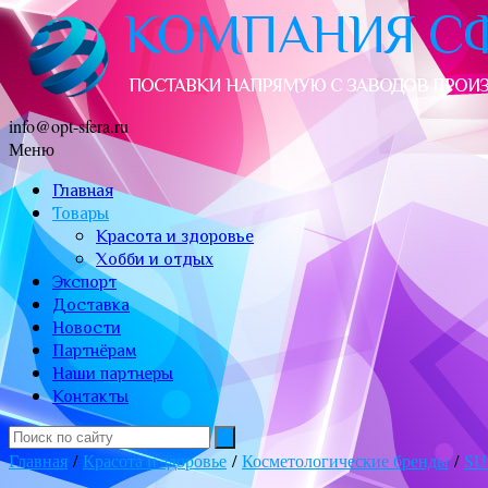
info@opt-sfera.ru
Меню
Главная
Товары
Красота и здоровье
Хобби и отдых
Экспорт
Доставка
Новости
Партнёрам
Наши партнеры
Контакты
Главная
/
Красота и здоровье
/
Косметологические бренды
/
SU