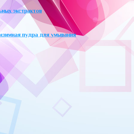
ьных экстрактов
нзимная пудра для умывания