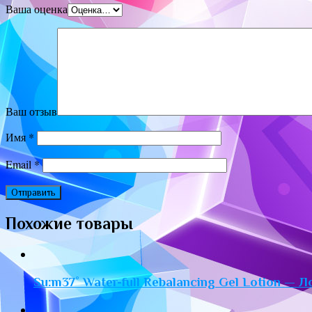
Ваша оценка
Ваш отзыв
Имя
*
Email
*
Похожие товары
Su:m37˚ Water-full Rebalancing Gel Lotion — 