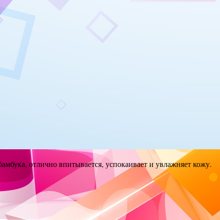
амбука, отлично впитывается, успокаивает и увлажняет кожу.