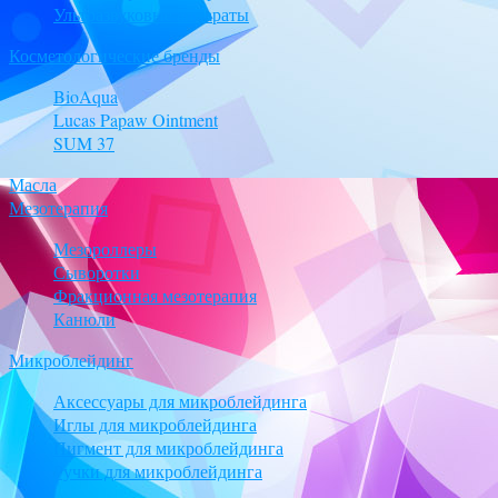
Ультразвуковые аппараты
Косметологические бренды
BioAqua
Lucas Papaw Ointment
SUM 37
Масла
Мезотерапия
Мезороллеры
Сыворотки
Фракционная мезотерапия
Канюли
Микроблейдинг
Аксессуары для микроблейдинга
Иглы для микроблейдинга
Пигмент для микроблейдинга
Ручки для микроблейдинга