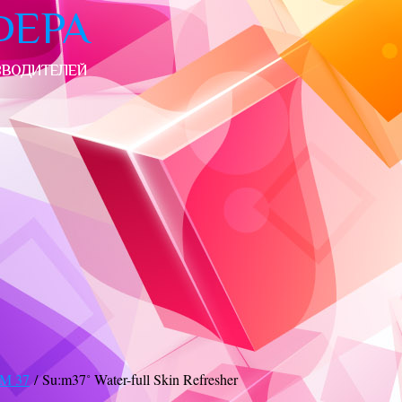
M 37
/ Su:m37˚ Water-full Skin Refresher