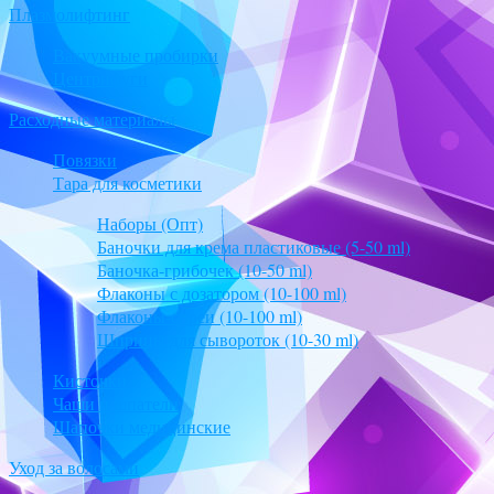
Плазмолифтинг
Вакуумные пробирки
Центрифуги
Расходные материалы
Повязки
Тара для косметики
Наборы (Опт)
Баночки для крема пластиковые (5-50 ml)
Баночка-грибочек (10-50 ml)
Флаконы с дозатором (10-100 ml)
Флаконы-спреи (10-100 ml)
Шприцы для сывороток (10-30 ml)
Кисточки
Чаши и шпатели
Шапочки медицинские
Уход за волосами