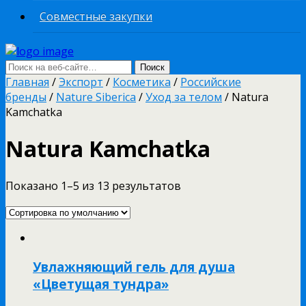
Совместные закупки
Главная
/
Экспорт
/
Косметика
/
Российские
бренды
/
Nature Siberica
/
Уход за телом
/ Natura
Kamchatka
Natura Kamchatka
Показано 1–5 из 13 результатов
Увлажняющий гель для душа
«Цветущая тундра»