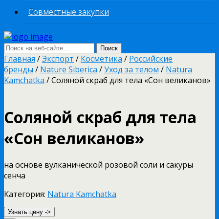
Совместные закупки
Главная
/
Экспорт
/
Косметика
/
Российские
бренды
/
Nature Siberica
/
Уход за телом
/
Natura
Kamchatka
/ Соляной скраб для тела «Сон великанов»
Соляной скраб для тела
«Сон великанов»
на основе вулканической розовой соли и сакуры
сенча
Категория:
Natura Kamchatka
Узнать цену ->