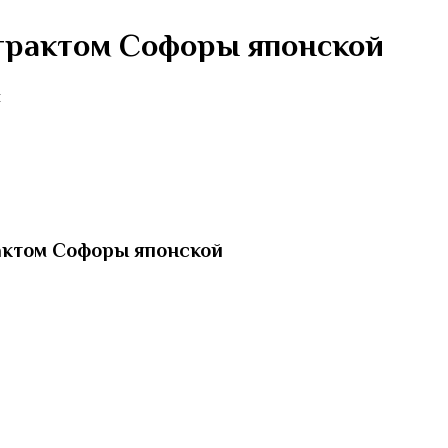
страктом Софоры японской
м
рактом Софоры японской