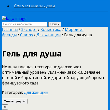
Совместные закупки
Главная
/
Экспорт
/
Косметика
/
Мировые
бренды
/
Clarins
/
Для женщин
/ Гель для душа
Гель для душа
Нежная тающая текстура поддерживает
оптимальный уровень увлажнения кожи, делая ее
нежной и бархатистой, и дарит ей чарующий аромат
французского сада.
Категория:
Для женщин
Узнать цену ->
×