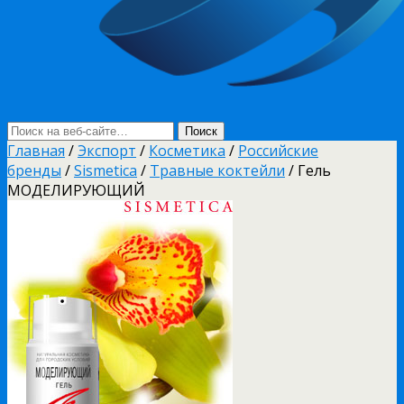
Главная
/
Экспорт
/
Косметика
/
Российские
бренды
/
Sismetica
/
Травные коктейли
/ Гель
МОДЕЛИРУЮЩИЙ