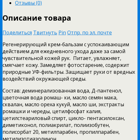
Отзывы (0)
Описание товара
Поделиться
Твитнуть
Pin
Отпр. по эл. почте
Регенерирующий крем-бальзам с успокаивающим
действием для ежедневного ухода даже за самой
чувствительной кожей рук. Питает, увлажняет,
смягчает кожу. Замедляет фотостарение, содержит
природные УФ-фильтры. Защищает руки от вредных
воздействий окружающей среды.
Состав: деминерализованная вода, Д-пантенол,
цветочная вода ромаш- ки, масло семян мака,
сквалан, масло ореха кукуй, масло ши, экстракты
ромашки и череды, цетилфосфат калия,
цетилстеариловый спирт, цикло- пентасилоксан,
диметиконол, полиакрилат, полиизобутен,
полисорбат 20, метилпарабен, пропилпарабен,
метилизотиазолинон.