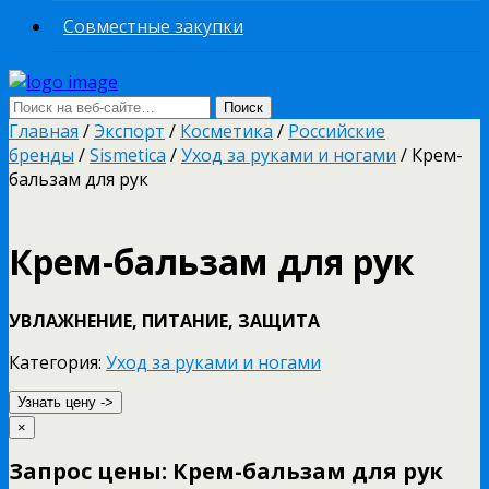
Совместные закупки
Главная
/
Экспорт
/
Косметика
/
Российские
бренды
/
Sismetica
/
Уход за руками и ногами
/ Крем-
бальзам для рук
Крем-бальзам для рук
УВЛАЖНЕНИЕ, ПИТАНИЕ, ЗАЩИТА
Категория:
Уход за руками и ногами
Узнать цену ->
×
Запрос цены: Крем-бальзам для рук