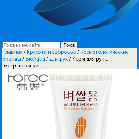
Главная
/
Красота и здоровье
/
Косметологические
бренды
/
BioAqua
/
Для рук
/ Крем для рук с
экстрактом риса