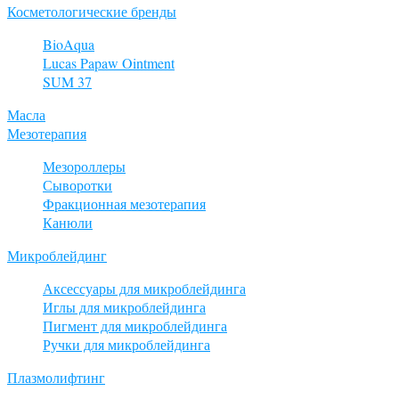
Косметологические бренды
BioAqua
Lucas Papaw Ointment
SUM 37
Масла
Мезотерапия
Мезороллеры
Сыворотки
Фракционная мезотерапия
Канюли
Микроблейдинг
Аксессуары для микроблейдинга
Иглы для микроблейдинга
Пигмент для микроблейдинга
Ручки для микроблейдинга
Плазмолифтинг