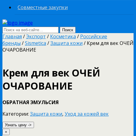
Совместные закупки
Главная
/
Экспорт
/
Косметика
/
Российские
бренды
/
Sismetica
/
Защита кожи
/ Крем для век ОЧЕЙ
ОЧАРОВАНИЕ
Крем для век ОЧЕЙ
ОЧАРОВАНИЕ
ОБРАТНАЯ ЭМУЛЬСИЯ
Категории:
Защита кожи
,
Уход за кожей век
Узнать цену ->
×