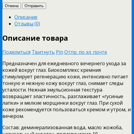
Отмена
Отправить
Описание
Отзывы (0)
Описание товара
Поделиться
Твитнуть
Pin
Отпр. по эл. почте
Предназначен для ежедневного вечернего ухода за
кожей вокруг глаз. Биокомплекс кремния
стимулирует регенерацию кожи, интенсивно питает
тонкую и нежную кожу вокруг глаз, снимает следы
усталости. Нежная эмульсионная текстура
возвращает эластичность, разглаживает «гусиные
лапки» и мелкие морщинки вокруг глаз. При сухой
коже рекомендуется пользоваться кремом и утром, и
вечером.
Состав: деминерализованная вода, масло жожоба,
натуральный сквалан, полиглицерил-10-