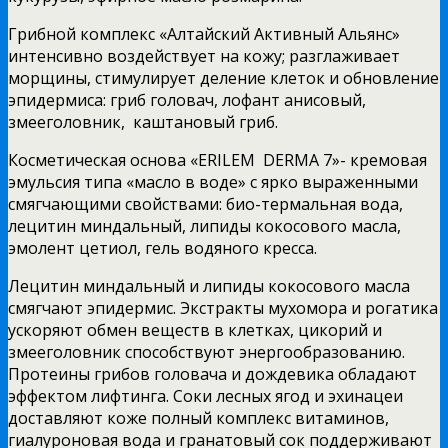
Грибной комплекс «Алтайский Активный Альянс»
интенсивно воздействует на кожу; разглаживает
морщины, стимулирует деление клеток и обновление
эпидермиса: гриб головач, лофант анисовый,
змееголовник, каштановый гриб.
Косметическая основа «ERILEM DERMA 7»- кремовая
эмульсия типа «масло в воде» с ярко выраженными
смягчающими свойствами: био-термальная вода,
лецитин миндальный, липиды кокосового масла,
эмолент цетиол, гель водяного кресса.
Лецитин миндальный и липиды кокосового масла
смягчают эпидермис. Экстракты мухомора и рогатика
ускоряют обмен веществ в клетках, цикорий и
змееголовник способствуют энергообразованию.
Протеины грибов головача и дождевика обладают
эффектом лифтинга. Соки лесных ягод и эхинацеи
доставляют коже полный комплекс витаминов,
гиалуроновая вода и гранатовый сок поддерживают