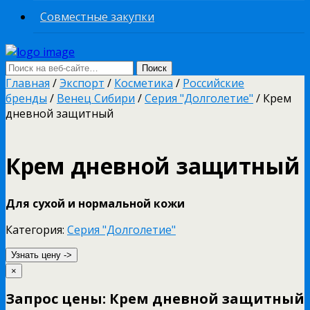
Совместные закупки
Главная
/
Экспорт
/
Косметика
/
Российские
бренды
/
Венец Сибири
/
Серия "Долголетие"
/ Крем
дневной защитный
Крем дневной защитный
Для сухой и нормальной кожи
Категория:
Серия "Долголетие"
Узнать цену ->
×
Запрос цены: Крем дневной защитный