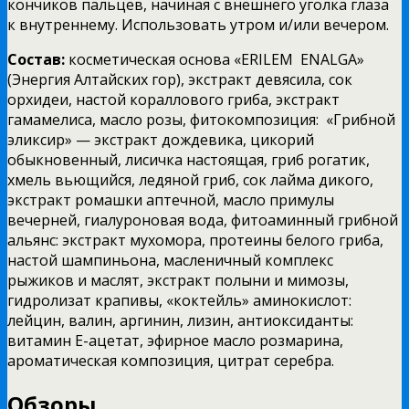
кончиков пальцев, начиная с внешнего уголка глаза
к внутреннему. Использовать утром и/или вечером.
Состав:
косметическая основа «ERILEM ENALGA»
(Энергия Алтайских гор), экстракт девясила, сок
орхидеи, настой кораллового гриба, экстракт
гамамелиса, масло розы, фитокомпозиция: «Грибной
эликсир» — экстракт дождевика, цикорий
обыкновенный, лисичка настоящая, гриб рогатик,
хмель вьющийся, ледяной гриб, сок лайма дикого,
экстракт ромашки аптечной, масло примулы
вечерней, гиалуроновая вода, фитоаминный грибной
альянс: экстракт мухомора, протеины белого гриба,
настой шампиньона, масленичный комплекс
рыжиков и маслят, экстракт полыни и мимозы,
гидролизат крапивы, «коктейль» аминокислот:
лейцин, валин, аргинин, лизин, антиоксиданты:
витамин Е-ацетат, эфирное масло розмарина,
ароматическая композиция, цитрат серебра.
Обзоры