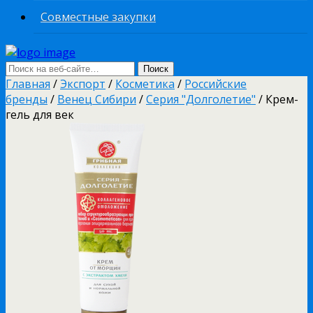
Совместные закупки
Главная
/
Экспорт
/
Косметика
/
Российские
бренды
/
Венец Сибири
/
Серия "Долголетие"
/ Крем-
гель для век