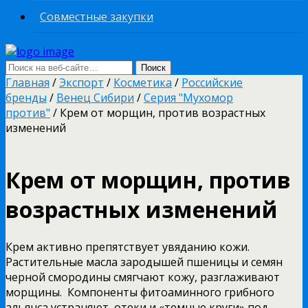
Совместные закупки
Главная
/
Экспорт
/
Косметика
/
Российские
бренды
/
Венец Сибири
/
Серия "Мухомор
против"
/ Крем от морщин, против возрастных
изменений
Крем от морщин, против
возрастных изменений
Крем активно препятствует увяданию кожи.
Растительные масла зародышей пшеницы и семян
черной смородины смягчают кожу, разглаживают
морщины. Компоненты фитоаминного грибного
альянса устраняют отеки и «темные круги» под