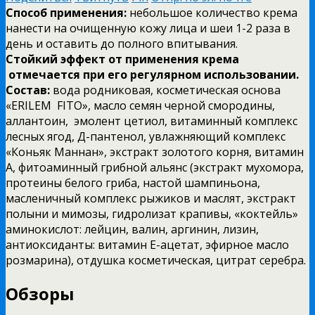
Способ применения:
небольшое количество крема
нанести на очищенную кожу лица и шеи 1-2 раза в
день и оставить до полного впитывания.
Стойкий эффект от применения крема
отмечается при его регулярном использовании.
Состав:
вода родниковая, косметическая основа
«ERILEM FITO», масло семян черной смородины,
аллантоин, эмолент цетиол, витаминный комплекс
лесных ягод, Д-пантенол, увлажняющий комплекс
«Коньяк Маннан», экстракт золотого корня, витамин
А, фитоаминный грибной альянс (экстракт мухомора,
протеины белого гриба, настой шампиньона,
масленичный комплекс рыжиков и маслят, экстракт
полыни и мимозы, гидролизат крапивы, «коктейль»
аминокислот: лейцин, валин, аргинин, лизин,
антиоксиданты: витамин Е-ацетат, эфирное масло
розмарина), отдушка косметическая, цитрат серебра.
Обзоры