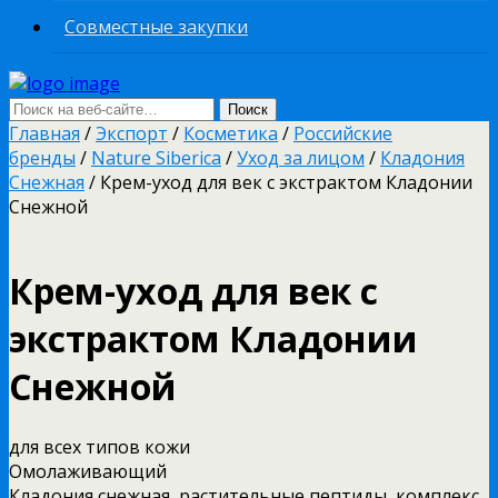
Совместные закупки
Главная
/
Экспорт
/
Косметика
/
Российские
бренды
/
Nature Siberica
/
Уход за лицом
/
Кладония
Снежная
/ Крем-уход для век с экстрактом Кладонии
Снежной
Крем-уход для век с
экстрактом Кладонии
Снежной
для всех типов кожи
Омолаживающий
Кладония снежная, растительные пептиды, комплекс