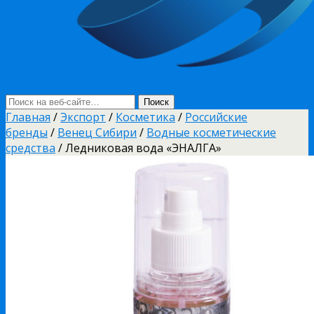
Главная
/
Экспорт
/
Косметика
/
Российские
бренды
/
Венец Сибири
/
Водные косметические
средства
/ Ледниковая вода «ЭНАЛГА»