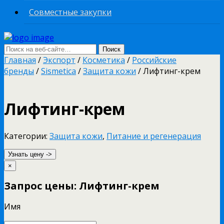
Совместные закупки
Главная
/
Экспорт
/
Косметика
/
Российские
бренды
/
Sismetica
/
Защита кожи
/ Лифтинг-крем
Лифтинг-крем
Категории:
Защита кожи
,
Питание и регенерация
Узнать цену ->
×
Запрос цены: Лифтинг-крем
Имя