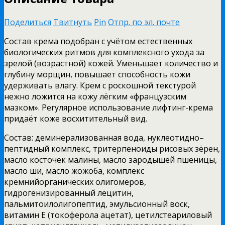
Поделиться
Твитнуть
Pin
Отпр. по эл. почте
Состав крема подобран с учётом естественных
биологических ритмов для комплексного ухода за
зрелой (возрастной) кожей. Уменьшает количество и
глубину морщин, повышает способность кожи
удерживать влагу. Крем с роскошной текстурой
нежно ложится на кожу лёгким «французским
мазком». Регулярное использование лифтинг-крема
придаёт коже восхитительный вид.
Состав: деминерализованная вода, нуклеотидно–
пептидный комплекс, тритерпеноиды рисовых зёрен,
масло косточек малины, масло зародышей пшеницы,
масло ши, масло жожоба, комплекс
кремнийорганических олигомеров,
гидрогенизированный лецитин,
пальмитоилолигопептид, эмульсионный воск,
витамин Е (токоферола ацетат), цетилстеариловый