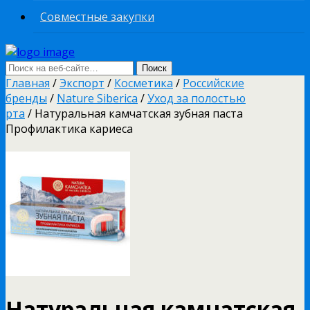
Совместные закупки
Главная
/
Экспорт
/
Косметика
/
Российские
бренды
/
Nature Siberica
/
Уход за полостью
рта
/ Натуральная камчатская зубная паста
Профилактика кариеса
Натуральная камчатская