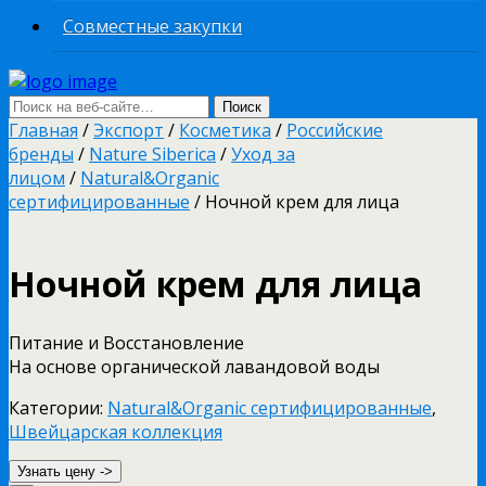
Совместные закупки
Главная
/
Экспорт
/
Косметика
/
Российские
бренды
/
Nature Siberica
/
Уход за
лицом
/
Natural&Organic
сертифицированные
/ Ночной крем для лица
Ночной крем для лица
Питание и Восстановление
На основе органической лавандовой воды
Категории:
Natural&Organic сертифицированные
,
Швейцарская коллекция
Узнать цену ->