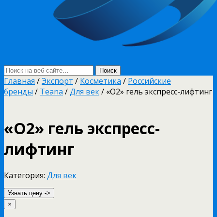
Главная
/
Экспорт
/
Косметика
/
Российские
бренды
/
Teana
/
Для век
/ «O2» гель экспресс-лифтинг
«O2» гель экспресс-
лифтинг
Категория:
Для век
Узнать цену ->
×