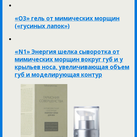
«O3» гель от мимических морщин
(«гусиных лапок»)
«N1» Энергия шелка сыворотка от
мимических морщин вокруг губ и у
крыльев носа, увеличивающая объем
губ и моделирующая контур