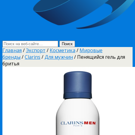
Главная
/
Экспорт
/
Косметика
/
Мировые
бренды
/
Clarins
/
Для мужчин
/ Пенящийся гель для
бритья