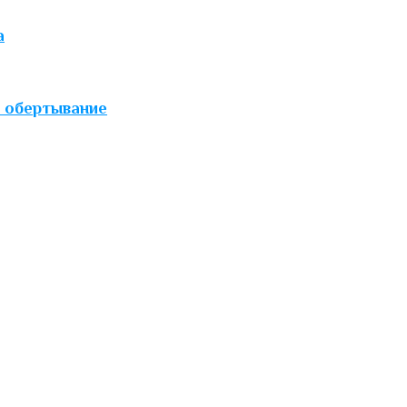
а
 обертывание