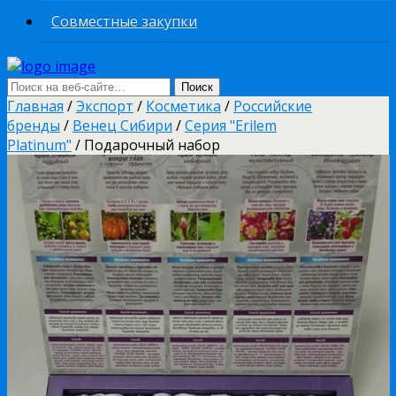
Совместные закупки
Главная
/
Экспорт
/
Косметика
/
Российские
бренды
/
Венец Сибири
/
Серия "Erilem
Platinum"
/ Подарочный набор