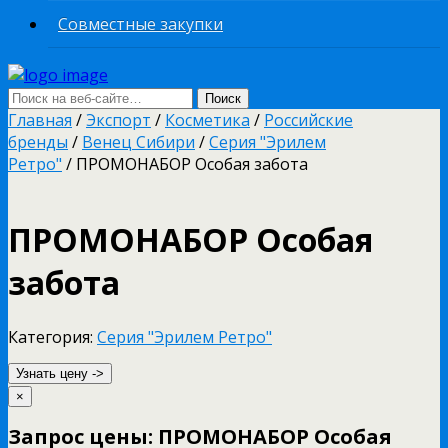
Совместные закупки
Главная
/
Экспорт
/
Косметика
/
Российские
бренды
/
Венец Сибири
/
Серия "Эрилем
Ретро"
/ ПРОМОНАБОР Особая забота
ПРОМОНАБОР Особая
забота
Категория:
Серия "Эрилем Ретро"
Узнать цену ->
×
Запрос цены: ПРОМОНАБОР Особая