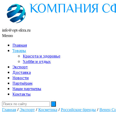
info@opt-sfera.ru
Меню
Главная
Товары
Красота и здоровье
Хобби и отдых
Экспорт
Доставка
Новости
Партнёрам
Наши партнеры
Контакты
Главная
/
Экспорт
/
Косметика
/
Российские бренды
/
Венец С