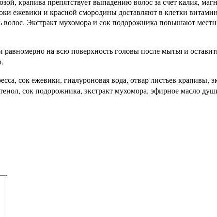
ой, крапива препятствует выпадению волос за счет калия, магни
Соки ежевики и красной смородины доставляют в клетки витами
ть волос. Экстракт мухомора и сок подорожника повышают мес
 равномерно на всю поверхность головы после мытья и остави
.
есса, сок ежевики, гиалуроновая вода, отвар листьев крапивы,
нтенол, сок подорожника, экстракт мухомора, эфирное масло д