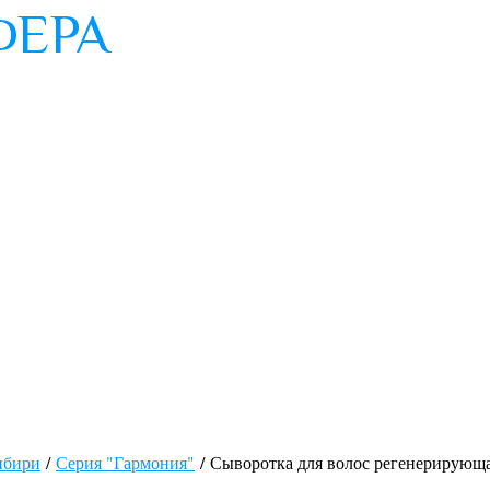
ибири
/
Серия "Гармония"
/ Сыворотка для волос регенерирующ