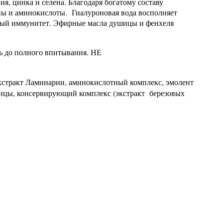
я, цинка и селена. Благодаря богатому составу
ны и аминокислоты. Гиалуроновая вода восполняет
тный иммунитет. Эфирные масла душицы и фенхеля
ть до полного впитывания. НЕ
 экстракт Ламинарии, аминокислотный комплекс, эмолент
ушицы, консервирующий комплекс (экстракт березовых