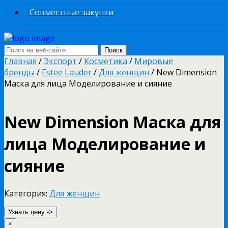
Совместные закупки
Главная
/
Экспорт
/
Косметика
/
Мировые
бренды
/
Estee Lauder
/
Для женщин
/ New Dimension
Маска для лица Моделирование и сияние
New Dimension Маска для
лица Моделирование и
сияние
Категория:
Для женщин
Узнать цену ->
×