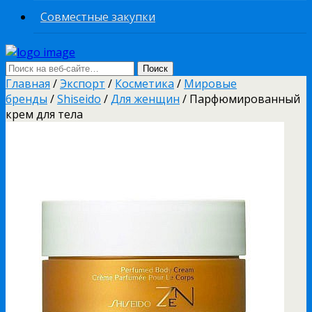
Совместные закупки
Главная
/
Экспорт
/
Косметика
/
Мировые
бренды
/
Shiseido
/
Для женщин
/ Парфюмированный
крем для тела